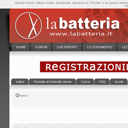
Questo Forum, utilizza cookie; accedendo, cliccando su "Accetto" o su questo messaggi
in
HOME
FORUM
LIVE REPORT
LO STRUMENTO
LEZ
Indice
Pannello di Controllo Utente
Cerca
FAQ
Iscritti
Indice