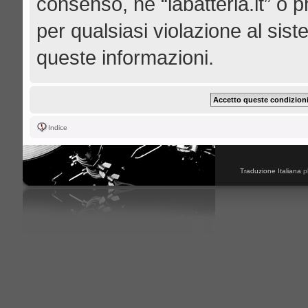
consenso, né “labatteria.it” o 
per qualsiasi violazione al s
queste informazioni.
Indice
Traduzione Italiana
p