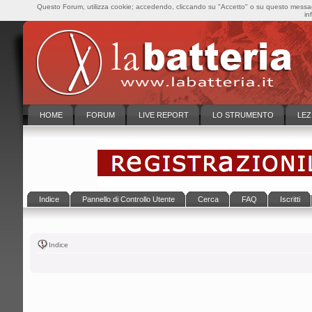
Questo Forum, utilizza cookie; accedendo, cliccando su "Accetto" o su questo messaggi
in
HOME
FORUM
LIVE REPORT
LO STRUMENTO
LEZ
Indice
Pannello di Controllo Utente
Cerca
FAQ
Iscritti
Indice