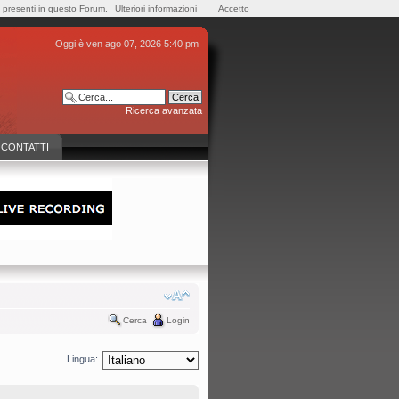
e presenti in questo Forum.
Ulteriori informazioni
Accetto
Oggi è ven ago 07, 2026 5:40 pm
Ricerca avanzata
CONTATTI
Cerca
Login
Lingua: