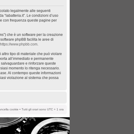
 vincolato legalmente alle seguenti
da “labatteria.it”. Le condizioni d’uso
re con frequenza queste pagine per
ms”) che è un software per la creazione
Il software phpBB facilita le aree di
https://www.phpbb.com
.
 altro tipo di materiale che può violare
ò porta all’immediato e permanente
per salvaguardare e rinforzare queste
ualsiasi momento lo ritenga necessario.
abase. Al contempo queste informazioni
siasi violazione al sistema che possa
ncella cookie
• Tutti gli orari sono UTC + 1 ora