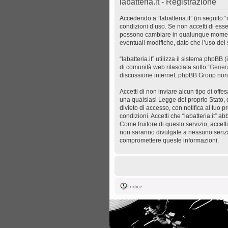
labatteria.it - Registrazione
Accedendo a “labatteria.it” (in seguito “n
condizioni d’uso. Se non accetti di esser
possono cambiare in qualunque momento,
eventuali modifiche, dato che l’uso dei s
“labatteria.it” utilizza il sistema php
di comunità web rilasciata sotto “
Genera
discussione internet, phpBB Group non 
Accetti di non inviare alcun tipo di off
una qualsiasi Legge del proprio Stato, o
divieto di accesso, con notifica al tuo p
condizioni. Accetti che “labatteria.it” a
Come fruitore di questo servizio, accet
non saranno divulgate a nessuno senza i
compromettere queste informazioni.
Indice