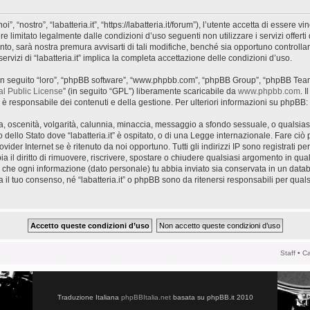
oi”, “nostro”, “labatteria.it”, “https://labatteria.it/forum”), l’utente accetta di essere
e limitato legalmente dalle condizioni d’uso seguenti non utilizzare i servizi offerti 
 sarà nostra premura avvisarti di tali modifiche, benché sia opportuno controlla
ervizi di “labatteria.it” implica la completa accettazione delle condizioni d’uso.
BB (in seguito “loro”, “phpBB software”, “www.phpbb.com”, “phpBB Group”, “phpBB Tea
l Public License
” (in seguito “GPL”) liberamente scaricabile da
www.phpbb.com
. 
è responsabile dei contenuti e della gestione. Per ulteriori informazioni su phpBB:
esa, oscenità, volgarità, calunnia, minaccia, messaggio a sfondo sessuale, o qualsiasi
 dello Stato dove “labatteria.it” è ospitato, o di una Legge internazionale. Fare ci
rovider Internet se è ritenuto da noi opportuno. Tutti gli indirizzi IP sono registrati 
bbia il diritto di rimuovere, riscrivere, spostare o chiudere qualsiasi argomento in q
ti che ogni informazione (dato personale) tu abbia inviato sia conservata in un dat
l tuo consenso, né “labatteria.it” o phpBB sono da ritenersi responsabili per qual
Staff
•
Ca
Traduzione Italiana
phpBBItalia.net
basata su phpBB.it 2010