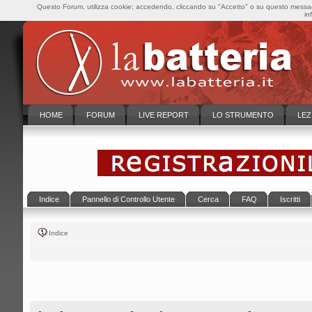
Questo Forum, utilizza cookie; accedendo, cliccando su "Accetto" o su questo messaggi
in
HOME
FORUM
LIVE REPORT
LO STRUMENTO
LEZ
Indice
Pannello di Controllo Utente
Cerca
FAQ
Iscritti
Indice