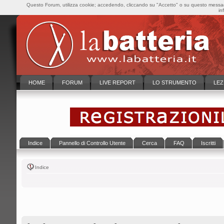
Questo Forum, utilizza cookie; accedendo, cliccando su "Accetto" o su questo messaggi
in
HOME
FORUM
LIVE REPORT
LO STRUMENTO
LEZ
Indice
Pannello di Controllo Utente
Cerca
FAQ
Iscritti
Indice