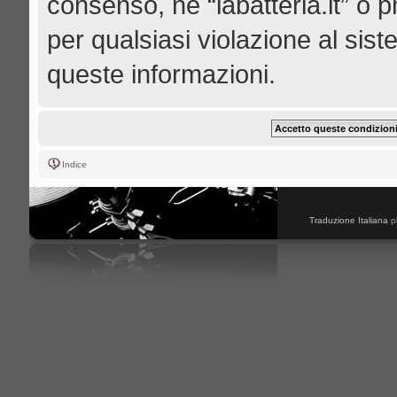
consenso, né “labatteria.it” o 
per qualsiasi violazione al s
queste informazioni.
Indice
Traduzione Italiana
p