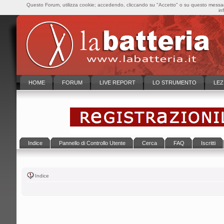
Questo Forum, utilizza cookie; accedendo, cliccando su "Accetto" o su questo messaggi
in
HOME
FORUM
LIVE REPORT
LO STRUMENTO
LEZ
Indice
Pannello di Controllo Utente
Cerca
FAQ
Iscritti
Indice