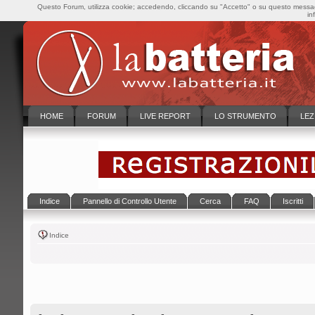
Questo Forum, utilizza cookie; accedendo, cliccando su "Accetto" o su questo messaggi
in
HOME
FORUM
LIVE REPORT
LO STRUMENTO
LEZ
Indice
Pannello di Controllo Utente
Cerca
FAQ
Iscritti
Indice