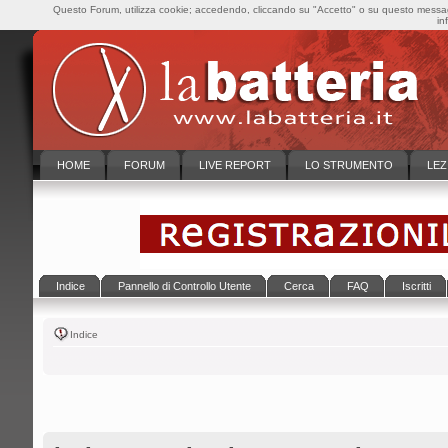
Questo Forum, utilizza cookie; accedendo, cliccando su "Accetto" o su questo messaggi
in
HOME
FORUM
LIVE REPORT
LO STRUMENTO
LEZ
Indice
Pannello di Controllo Utente
Cerca
FAQ
Iscritti
Indice