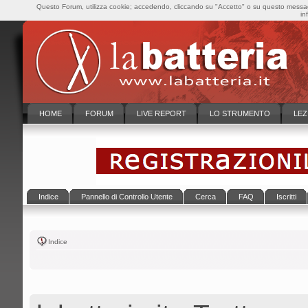
Questo Forum, utilizza cookie; accedendo, cliccando su "Accetto" o su questo messaggi
in
HOME
FORUM
LIVE REPORT
LO STRUMENTO
LEZ
Indice
Pannello di Controllo Utente
Cerca
FAQ
Iscritti
Indice