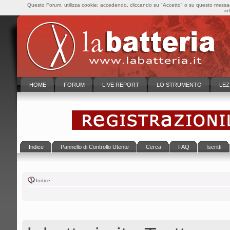
Questo Forum, utilizza cookie; accedendo, cliccando su "Accetto" o su questo messaggi
in
HOME
FORUM
LIVE REPORT
LO STRUMENTO
LEZ
Indice
Pannello di Controllo Utente
Cerca
FAQ
Iscritti
Indice