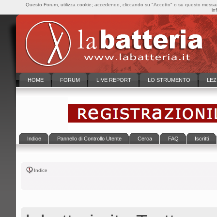
Questo Forum, utilizza cookie; accedendo, cliccando su "Accetto" o su questo messaggi
in
HOME
FORUM
LIVE REPORT
LO STRUMENTO
LEZ
Indice
Pannello di Controllo Utente
Cerca
FAQ
Iscritti
Indice