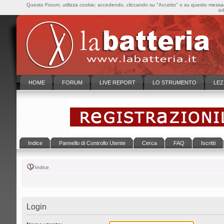
Questo Forum, utilizza cookie; accedendo, cliccando su "Accetto" o su questo messaggi
in
HOME
FORUM
LIVE REPORT
LO STRUMENTO
LEZ
Indice
Pannello di Controllo Utente
Cerca
FAQ
Iscritti
Indice
Login