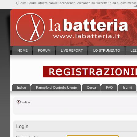
Questo Forum, utilizza cookie; accedendo, cliccando su "Accetto" o su questo messaggi
in
HOME
FORUM
LIVE REPORT
LO STRUMENTO
LEZ
Indice
Pannello di Controllo Utente
Cerca
FAQ
Iscritti
Indice
Login