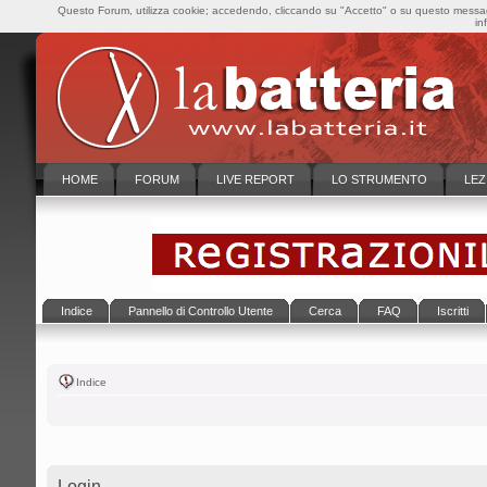
Questo Forum, utilizza cookie; accedendo, cliccando su "Accetto" o su questo messaggi
in
HOME
FORUM
LIVE REPORT
LO STRUMENTO
LEZ
Indice
Pannello di Controllo Utente
Cerca
FAQ
Iscritti
Indice
Login