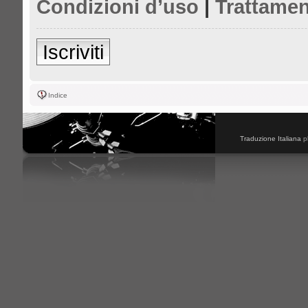
Condizioni d’uso
|
Trattamen
Iscriviti
Indice
Traduzione Italiana
p