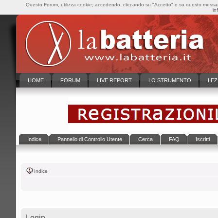
Questo Forum, utilizza cookie; accedendo, cliccando su "Accetto" o su questo messaggi
in
HOME
FORUM
LIVE REPORT
LO STRUMENTO
LEZ
Indice
Pannello di Controllo Utente
Cerca
FAQ
Iscritti
Indice
Login