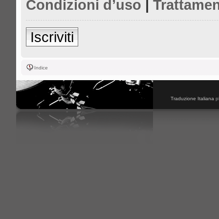
Condizioni d’uso
|
Trattamen
Iscriviti
Indice
Traduzione Italiana
p