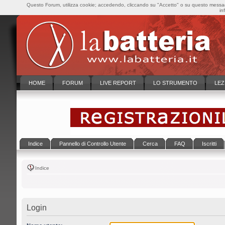
Questo Forum, utilizza cookie; accedendo, cliccando su "Accetto" o su questo messaggi
in
HOME
FORUM
LIVE REPORT
LO STRUMENTO
LEZ
Indice
Pannello di Controllo Utente
Cerca
FAQ
Iscritti
Indice
Login