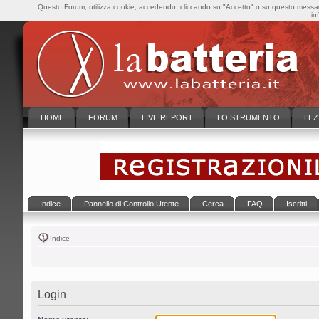
Questo Forum, utilizza cookie; accedendo, cliccando su "Accetto" o su questo messaggi
in
HOME
FORUM
LIVE REPORT
LO STRUMENTO
LEZ
Indice
Pannello di Controllo Utente
Cerca
FAQ
Iscritti
Indice
Login