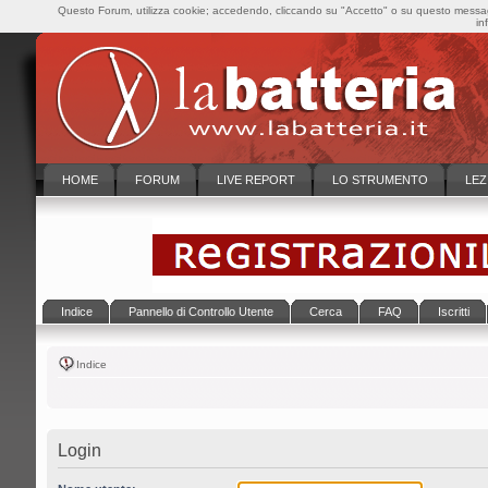
Questo Forum, utilizza cookie; accedendo, cliccando su "Accetto" o su questo messaggi
in
HOME
FORUM
LIVE REPORT
LO STRUMENTO
LEZ
Indice
Pannello di Controllo Utente
Cerca
FAQ
Iscritti
Indice
Login