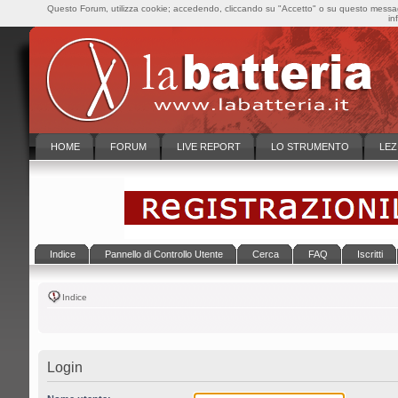
Questo Forum, utilizza cookie; accedendo, cliccando su "Accetto" o su questo messaggi
in
HOME
FORUM
LIVE REPORT
LO STRUMENTO
LEZ
Indice
Pannello di Controllo Utente
Cerca
FAQ
Iscritti
Indice
Login