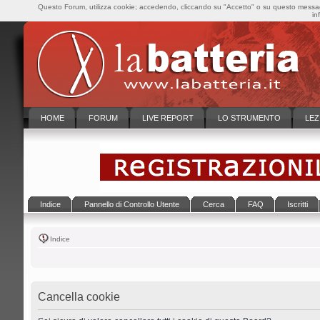
Questo Forum, utilizza cookie; accedendo, cliccando su "Accetto" o su questo messaggi
in
HOME
FORUM
LIVE REPORT
LO STRUMENTO
LEZ
Indice
Pannello di Controllo Utente
Cerca
FAQ
Iscritti
Indice
Cancella cookie