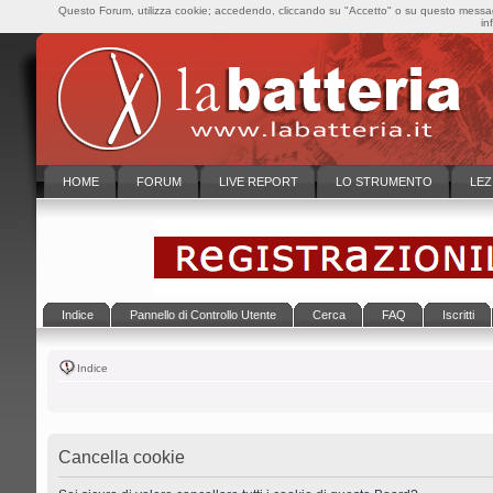
Questo Forum, utilizza cookie; accedendo, cliccando su "Accetto" o su questo messaggi
in
HOME
FORUM
LIVE REPORT
LO STRUMENTO
LEZ
Indice
Pannello di Controllo Utente
Cerca
FAQ
Iscritti
Indice
Cancella cookie