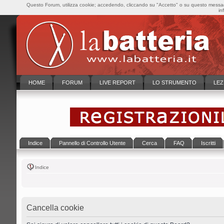
Questo Forum, utilizza cookie; accedendo, cliccando su "Accetto" o su questo messaggi
in
HOME
FORUM
LIVE REPORT
LO STRUMENTO
LEZ
Indice
Pannello di Controllo Utente
Cerca
FAQ
Iscritti
Indice
Cancella cookie