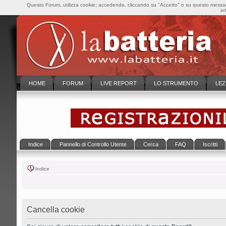
Questo Forum, utilizza cookie; accedendo, cliccando su "Accetto" o su questo messaggi
in
HOME
FORUM
LIVE REPORT
LO STRUMENTO
LEZ
Indice
Pannello di Controllo Utente
Cerca
FAQ
Iscritti
Indice
Cancella cookie