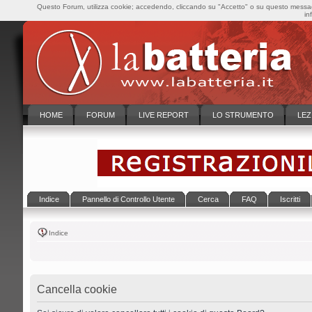
Questo Forum, utilizza cookie; accedendo, cliccando su "Accetto" o su questo messaggi
in
HOME
FORUM
LIVE REPORT
LO STRUMENTO
LEZ
Indice
Pannello di Controllo Utente
Cerca
FAQ
Iscritti
Indice
Cancella cookie