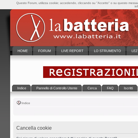
Questo Forum, utilizza cookie; accedendo, cliccando su "Accetto" o su questo messaggi
in
HOME
FORUM
LIVE REPORT
LO STRUMENTO
LEZ
Indice
Pannello di Controllo Utente
Cerca
FAQ
Iscritti
Indice
Cancella cookie