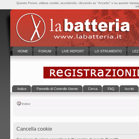
Questo Forum, utilizza cookie; accedendo, cliccando su "Accetto" o su questo messaggi
in
HOME
FORUM
LIVE REPORT
LO STRUMENTO
LEZ
Indice
Pannello di Controllo Utente
Cerca
FAQ
Iscritti
Indice
Cancella cookie