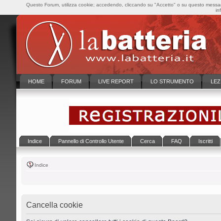
Questo Forum, utilizza cookie; accedendo, cliccando su "Accetto" o su questo messaggi
in
HOME
FORUM
LIVE REPORT
LO STRUMENTO
LEZ
Indice
Pannello di Controllo Utente
Cerca
FAQ
Iscritti
Indice
Cancella cookie