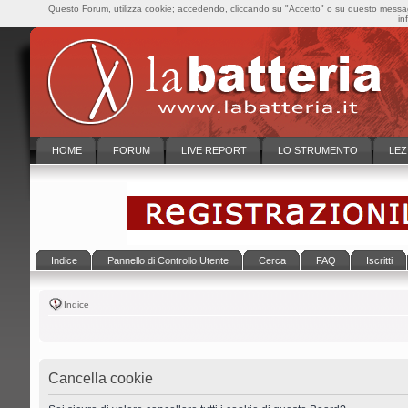
Questo Forum, utilizza cookie; accedendo, cliccando su "Accetto" o su questo messaggi
in
HOME
FORUM
LIVE REPORT
LO STRUMENTO
LEZ
Indice
Pannello di Controllo Utente
Cerca
FAQ
Iscritti
Indice
Cancella cookie