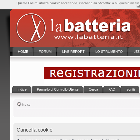
Questo Forum, utilizza cookie; accedendo, cliccando su "Accetto" o su questo messaggi
in
HOME
FORUM
LIVE REPORT
LO STRUMENTO
LEZ
Indice
Pannello di Controllo Utente
Cerca
FAQ
Iscritti
Indice
Cancella cookie