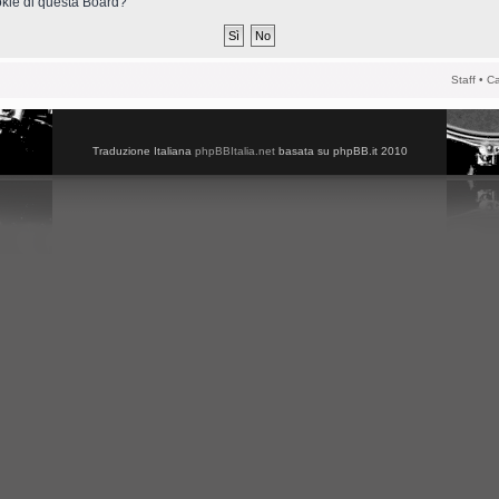
ookie di questa Board?
Staff
•
Ca
Traduzione Italiana
phpBBItalia.net
basata su phpBB.it 2010