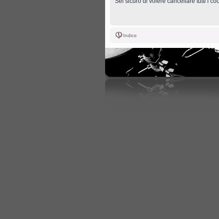
Sei sicuro di volere cancellare tutti i c
Indice