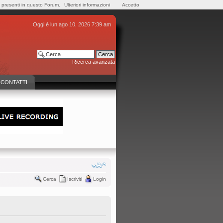
e presenti in questo Forum.
Ulteriori informazioni
Accetto
Oggi è lun ago 10, 2026 7:39 am
Ricerca avanzata
CONTATTI
Cerca
Iscriviti
Login