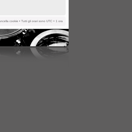
ncella cookie
• Tutti gli orari sono UTC + 1 ora