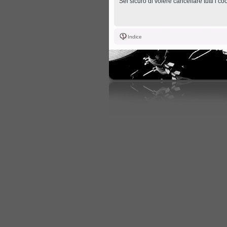
Sei sicuro di volere cancellare tutti i c
Indice