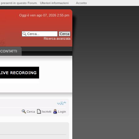
e presenti in questo Forum.
Ulteriori informazioni
Accetto
Oggi è ven ago 07, 2026 2:55 pm
Ricerca avanzata
CONTATTI
Cerca
Iscriviti
Login