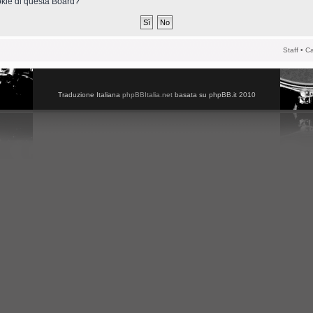
ookie di questa Board?
Staff
•
Ca
Traduzione Italiana
phpBBItalia.net
basata su phpBB.it 2010