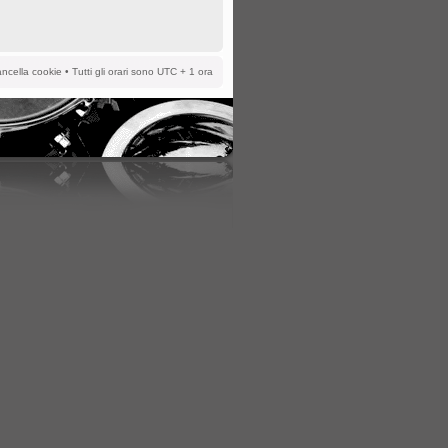
ncella cookie
• Tutti gli orari sono UTC + 1 ora