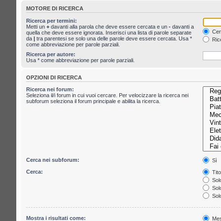
MOTORE DI RICERCA
Ricerca per termini:
Metti un
+
davanti alla parola che deve essere cercata e un
-
davanti a
Cerc
quella che deve essere ignorata. Inserisci una lista di parole separate
da
|
tra parentesi se solo una delle parole deve essere cercata. Usa *
Rice
come abbreviazione per parole parziali.
Ricerca per autore:
Usa * come abbreviazione per parole parziali.
OPZIONI DI RICERCA
Ricerca nei forum:
Seleziona il/i forum in cui vuoi cercare. Per velocizzare la ricerca nei
subforum seleziona il forum principale e abilita la ricerca.
Cerca nei subforum:
Sì
Cerca:
Tito
Solo
Solo
Solo
Mostra i risultati come:
Mes