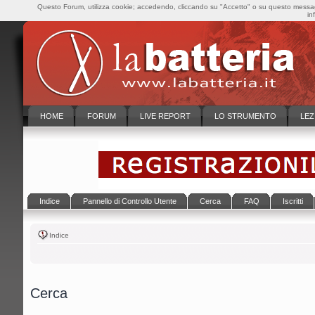
Questo Forum, utilizza cookie; accedendo, cliccando su "Accetto" o su questo messaggi
in
HOME
FORUM
LIVE REPORT
LO STRUMENTO
LEZ
Indice
Pannello di Controllo Utente
Cerca
FAQ
Iscritti
Indice
Cerca