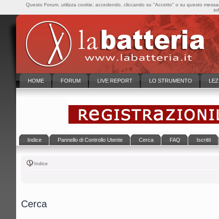
Questo Forum, utilizza cookie; accedendo, cliccando su "Accetto" o su questo messaggi
in
HOME
FORUM
LIVE REPORT
LO STRUMENTO
LEZ
Indice
Pannello di Controllo Utente
Cerca
FAQ
Iscritti
Indice
Cerca