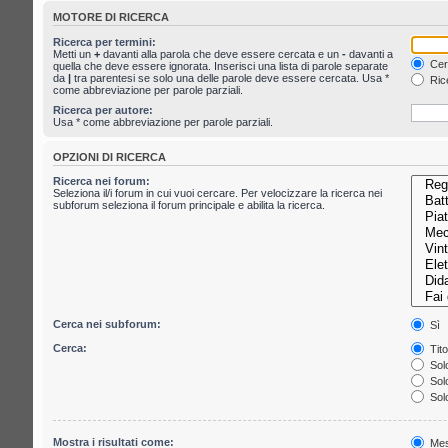
MOTORE DI RICERCA
Ricerca per termini:
Metti un
+
davanti alla parola che deve essere cercata e un
-
davanti a
Cerc
quella che deve essere ignorata. Inserisci una lista di parole separate
da
|
tra parentesi se solo una delle parole deve essere cercata. Usa *
Rice
come abbreviazione per parole parziali.
Ricerca per autore:
Usa * come abbreviazione per parole parziali.
OPZIONI DI RICERCA
Ricerca nei forum:
Seleziona il/i forum in cui vuoi cercare. Per velocizzare la ricerca nei
subforum seleziona il forum principale e abilita la ricerca.
Cerca nei subforum:
Sì
Cerca:
Tito
Solo
Solo
Solo
Mostra i risultati come:
Mes