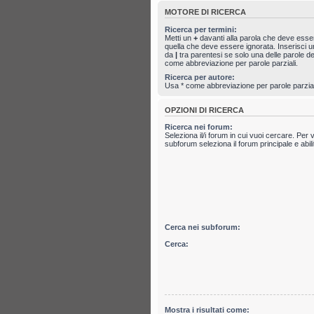
MOTORE DI RICERCA
Ricerca per termini:
Metti un
+
davanti alla parola che deve ess
quella che deve essere ignorata. Inserisci un
da
|
tra parentesi se solo una delle parole 
come abbreviazione per parole parziali.
Ricerca per autore:
Usa * come abbreviazione per parole parzial
OPZIONI DI RICERCA
Ricerca nei forum:
Seleziona il/i forum in cui vuoi cercare. Per 
subforum seleziona il forum principale e abili
Cerca nei subforum:
Cerca:
Mostra i risultati come: