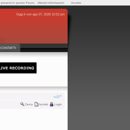
e presenti in questo Forum.
Ulteriori informazioni
Accetto
Oggi è ven ago 07, 2026 10:52 pm
CONTATTI
Cerca
Iscriviti
Login