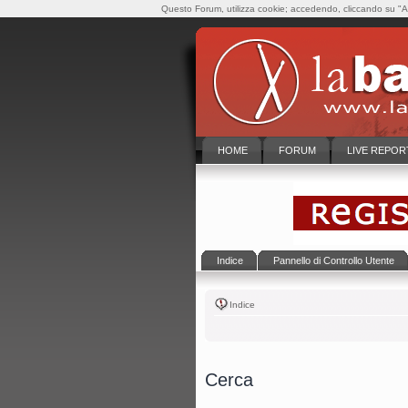
Questo Forum, utilizza cookie; accedendo, cliccando su "Ac
HOME
FORUM
LIVE REPOR
Indice
Pannello di Controllo Utente
Indice
Cerca