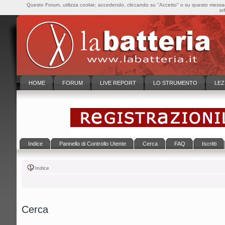
Questo Forum, utilizza cookie; accedendo, cliccando su "Accetto" o su questo messaggi
in
HOME
FORUM
LIVE REPORT
LO STRUMENTO
LEZ
Indice
Pannello di Controllo Utente
Cerca
FAQ
Iscritti
Indice
Cerca