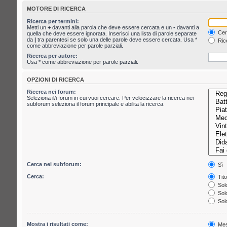
MOTORE DI RICERCA
Ricerca per termini:
Metti un
+
davanti alla parola che deve essere cercata e un
-
davanti a
Cerc
quella che deve essere ignorata. Inserisci una lista di parole separate
da
|
tra parentesi se solo una delle parole deve essere cercata. Usa *
Rice
come abbreviazione per parole parziali.
Ricerca per autore:
Usa * come abbreviazione per parole parziali.
OPZIONI DI RICERCA
Ricerca nei forum:
Seleziona il/i forum in cui vuoi cercare. Per velocizzare la ricerca nei
subforum seleziona il forum principale e abilita la ricerca.
Cerca nei subforum:
Sì
Cerca:
Tito
Solo
Solo
Solo
Mostra i risultati come:
Mes