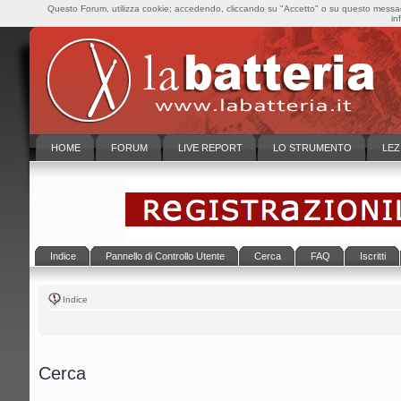
Questo Forum, utilizza cookie; accedendo, cliccando su "Accetto" o su questo messaggi
in
HOME
FORUM
LIVE REPORT
LO STRUMENTO
LEZ
Indice
Pannello di Controllo Utente
Cerca
FAQ
Iscritti
Indice
Cerca