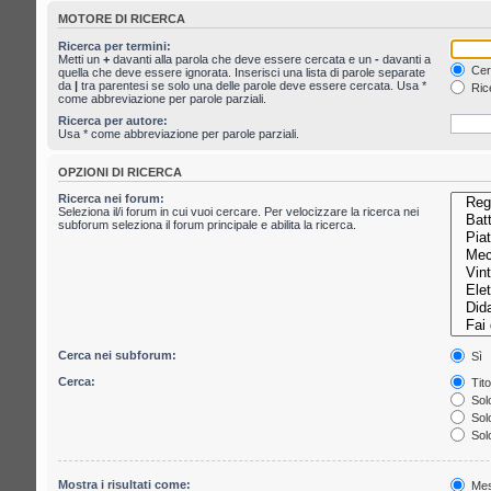
MOTORE DI RICERCA
Ricerca per termini:
Metti un
+
davanti alla parola che deve essere cercata e un
-
davanti a
Cerc
quella che deve essere ignorata. Inserisci una lista di parole separate
da
|
tra parentesi se solo una delle parole deve essere cercata. Usa *
Rice
come abbreviazione per parole parziali.
Ricerca per autore:
Usa * come abbreviazione per parole parziali.
OPZIONI DI RICERCA
Ricerca nei forum:
Seleziona il/i forum in cui vuoi cercare. Per velocizzare la ricerca nei
subforum seleziona il forum principale e abilita la ricerca.
Cerca nei subforum:
Sì
Cerca:
Tito
Solo
Solo
Solo
Mostra i risultati come:
Mes