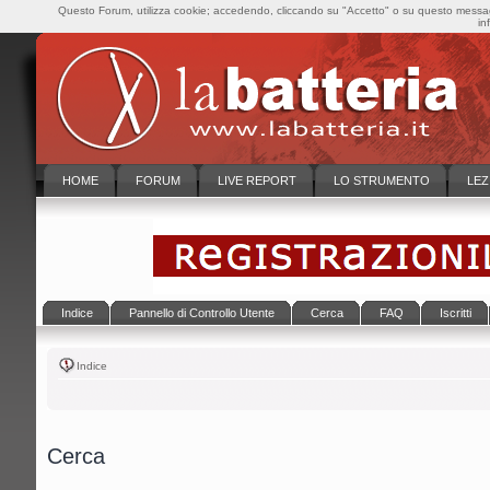
Questo Forum, utilizza cookie; accedendo, cliccando su "Accetto" o su questo messaggi
in
HOME
FORUM
LIVE REPORT
LO STRUMENTO
LEZ
Indice
Pannello di Controllo Utente
Cerca
FAQ
Iscritti
Indice
Cerca