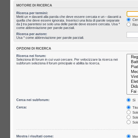
MOTORE DI RICERCA
Ricerca per termini:
Metti un
+
davanti alla parola che deve essere cercata e un
-
davanti a
Cerc
quella che deve essere ignorata. Inserisci una lista di parole separate
da
|
tra parentesi se solo una delle parole deve essere cercata. Usa *
Rice
come abbreviazione per parole parziali.
Ricerca per autore:
Usa * come abbreviazione per parole parziali.
OPZIONI DI RICERCA
Ricerca nei forum:
Seleziona il/i forum in cui vuoi cercare. Per velocizzare la ricerca nei
subforum seleziona il forum principale e abilita la ricerca.
Cerca nei subforum:
Sì
Cerca:
Tito
Solo
Solo
Solo
Mostra i risultati come:
Mes