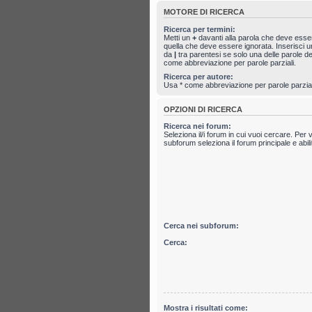
MOTORE DI RICERCA
Ricerca per termini:
Metti un
+
davanti alla parola che deve ess
quella che deve essere ignorata. Inserisci un
da
|
tra parentesi se solo una delle parole 
come abbreviazione per parole parziali.
Ricerca per autore:
Usa * come abbreviazione per parole parzial
OPZIONI DI RICERCA
Ricerca nei forum:
Seleziona il/i forum in cui vuoi cercare. Per 
subforum seleziona il forum principale e abili
Cerca nei subforum:
Cerca:
Mostra i risultati come: