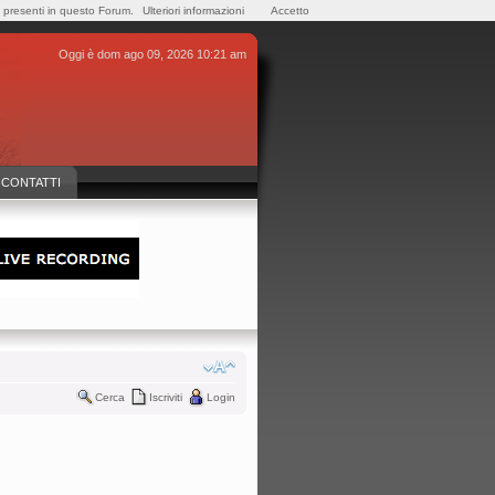
e presenti in questo Forum.
Ulteriori informazioni
Accetto
Oggi è dom ago 09, 2026 10:21 am
CONTATTI
Cerca
Iscriviti
Login