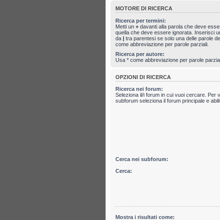
MOTORE DI RICERCA
Ricerca per termini:
Metti un
+
davanti alla parola che deve ess
quella che deve essere ignorata. Inserisci un
da
|
tra parentesi se solo una delle parole 
come abbreviazione per parole parziali.
Ricerca per autore:
Usa * come abbreviazione per parole parzial
OPZIONI DI RICERCA
Ricerca nei forum:
Seleziona il/i forum in cui vuoi cercare. Per 
subforum seleziona il forum principale e abili
Cerca nei subforum:
Cerca:
Mostra i risultati come: