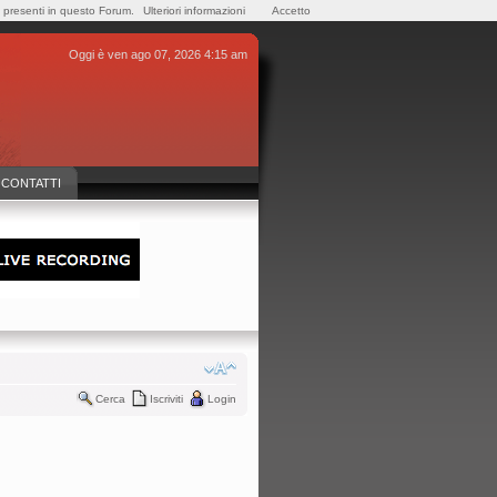
e presenti in questo Forum.
Ulteriori informazioni
Accetto
Oggi è ven ago 07, 2026 4:15 am
CONTATTI
Cerca
Iscriviti
Login