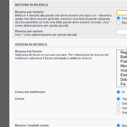
MOTORE DI RICERCA
Ricerca per termini:
Metti un
+
davanti alla parola che deve essere cercata e un
-
davanti a
Cerc
quella che deve essere ignorata. Inserisci una lista di parole separate
da
|
tra parentesi se solo una delle parole deve essere cercata. Usa *
Rice
come abbreviazione per parole parziali.
Ricerca per autore:
Usa * come abbreviazione per parole parziali.
OPZIONI DI RICERCA
Ricerca nei forum:
Seleziona il/i forum in cui vuoi cercare. Per velocizzare la ricerca nei
subforum seleziona il forum principale e abilita la ricerca.
Cerca nei subforum:
Sì
Cerca:
Tito
Solo
Solo
Solo
Mostra i risultati come:
Mes