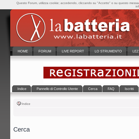
Questo Forum, utilizza cookie; accedendo, cliccando su "Accetto" o su questo messaggi
in
HOME
FORUM
LIVE REPORT
LO STRUMENTO
LEZ
Indice
Pannello di Controllo Utente
Cerca
FAQ
Iscritti
Indice
Cerca