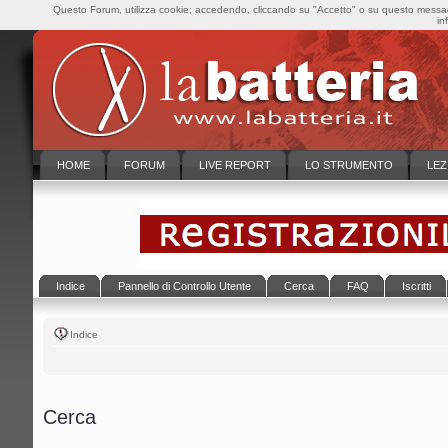
Questo Forum, utilizza cookie; accedendo, cliccando su "Accetto" o su questo messaggi
in
HOME
FORUM
LIVE REPORT
LO STRUMENTO
LEZ
Indice
Pannello di Controllo Utente
Cerca
FAQ
Iscritti
Indice
Cerca