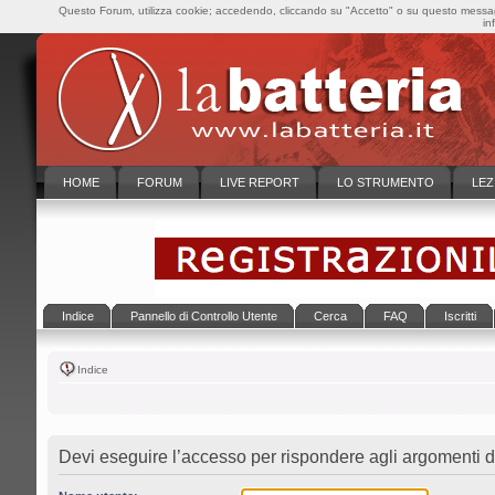
Questo Forum, utilizza cookie; accedendo, cliccando su "Accetto" o su questo messaggi
in
HOME
FORUM
LIVE REPORT
LO STRUMENTO
LEZ
Indice
Pannello di Controllo Utente
Cerca
FAQ
Iscritti
Indice
Devi eseguire l’accesso per rispondere agli argomenti d