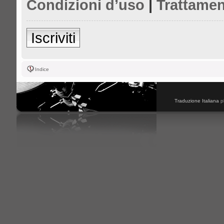
Condizioni d’uso
|
Trattamen
Iscriviti
Indice
Traduzione Italiana
p