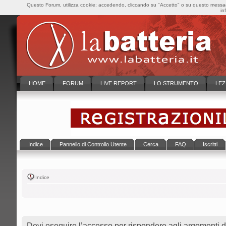
Questo Forum, utilizza cookie; accedendo, cliccando su "Accetto" o su questo messaggi
in
HOME
FORUM
LIVE REPORT
LO STRUMENTO
LEZ
Indice
Pannello di Controllo Utente
Cerca
FAQ
Iscritti
Indice
Devi eseguire l’accesso per rispondere agli argomenti d