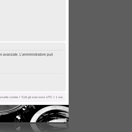
oni avanzate. L’amministratore può
ncella cookie
• Tutti gli orari sono UTC + 1 ora