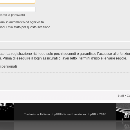
icato la password
ami in automatico ad ogni visita
di il mio stato per questa sessione
rato. La registrazione richiede solo pochi secondi e garantisce l’accesso alle funzi
 Prima di eseguire il login assicurati di aver letto i termini d’uso e le varie regole.
i personali
Staff
•
Ca
Traduzione Italiana
phpBBItalia.net
basata su phpBB.it 2010