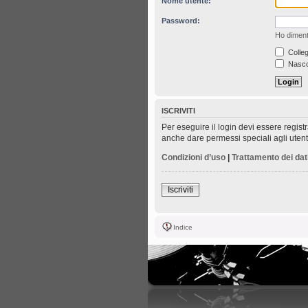
Nome utente:
Password:
Ho diment
Colleg
Nascon
ISCRIVITI
Per eseguire il login devi essere regist
anche dare permessi speciali agli utenti.
Condizioni d’uso
|
Trattamento dei dat
Iscriviti
Indice