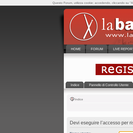
Questo Forum, utilizza cookie; accedendo, cliccando su "Ac
HOME
FORUM
LIVE REPOR
Indice
Pannello di Controllo Utente
Indice
Devi eseguire l’accesso per r