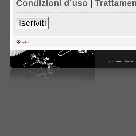
Condizioni d’uso
|
Trattamen
Iscriviti
Indice
Traduzione Italiana
p