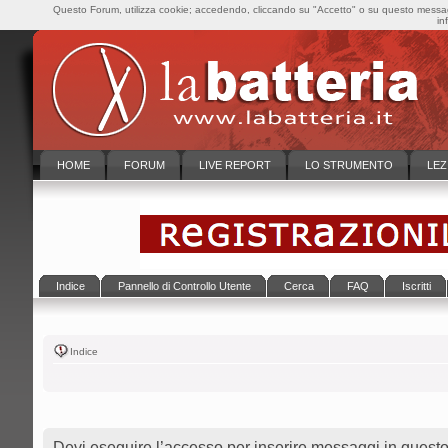
Questo Forum, utilizza cookie; accedendo, cliccando su "Accetto" o su questo messaggi
in
HOME
FORUM
LIVE REPORT
LO STRUMENTO
LEZ
Indice
Pannello di Controllo Utente
Cerca
FAQ
Iscritti
Indice
Devi eseguire l’accesso per inserire messaggi in questo