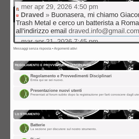
mer apr 29, 2026 4:50 pm
Draved
»
Buonasera, mi chiamo Giaco
Trash Metal e cerco un batterista a Roma
all'indirizzo email
draved.info@gmail.co
mar apr 21, 2026 7:45 pm
gibo66
»
Ciao a tutti volevo un consigl
Messaggi senza risposta
•
Argomenti attivi
live musica rock italiano consigli su hit 
bene
REGOLAMENTO E PROVVEDIMENTI DISCIPLINARI
mer ott 29, 2025 8:36 am
Regolamento e Provvedimenti Disciplinari
Entra qui se sei nuovo.
nikman
»
Ciao a tutti!! Facciamo rivive
Presentazione nuovi utenti
sab ago 23, 2025 5:00 am
Presentati al forum subito dopo la registrazione per farti conoscere dagli ute
spaceinvaders
»
ChupaChups ha scritto:
LO STRUMENTO
Fa piacere che questa roccia di forum 
Batterie
i forum per dare la parola a qualunque
La sezione per discutere sul nostro strumento.