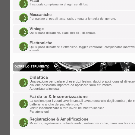
Piatti
ChupaChups ha scritto:
Il naturale complemento di ogni set di fusti
Fa piacere che questa roccia di forum 
i forum per dare la parola a qualunque
Meccaniche
Per parlare di pedali, aste, rack, e tutta la ferraglia del genere.
lun mar 24, 2025 1:38 am
Vintage
Qui si parla di batterie, piatti, pedali... di annata.
lollo
»
ULLALLAAAAA! Saluti da Aosta
Elettroniche
ven mar 21, 2025 6:46 pm
Qui si parla di batterie elettroniche, trigger, centraline, campionatori (hardw
e simili.
ChupaChups
»
Fa piacere che questa r
che ha distrutto i forum per dare la paro
OLTRE LO STRUMENTO
mar mar 11, 2025 10:13 am
Didattica
DannyK
»
Un salutone ragazzi!
Una sezione per parlare di esercizi, lezioni, dubbi pratici, consigli di tec
cio' che possiamo imparare ed applicare sullo strumento.
ven feb 07, 2025 6:45 pm
Accordatura inclusa.
Gionz
»
Evvai! Grande Mr. Tagliatella!
Fai da te & Insonorizzazione
La sezione per i vostri lavori manuali: avete costruito degli octoban, dei rul
batterie, o anche dei pad elettronici?
mer dic 25, 2024 8:06 am
Volete insonorizzare o fare lavori nel vostro locale?
Parlatene qui.
Mr.Tagliatella
»
Buongiorno! Dopo vari t
Registrazione & Amplificazione
saluto a tutti, il primo amore non si scor
Microfoni, registrazione, schede audio, metronomi, cuffie, mixer, amplificazion