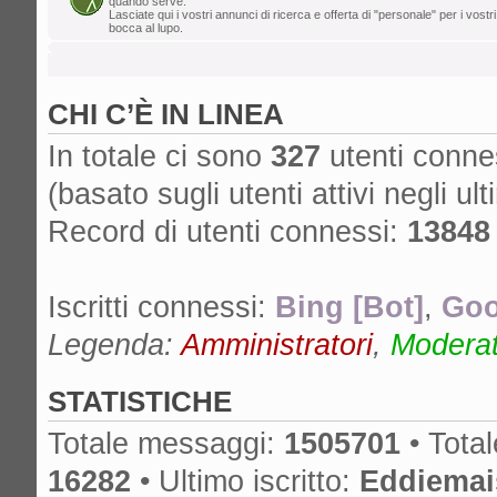
quando serve.
Lasciate qui i vostri annunci di ricerca e offerta di "personale" per i vostri
lun ago 05, 2024 12:39 pm
bocca al lupo.
Mr. Drummy
»
Cos'è successo al for
cancella lo SPAM, non ha più un proprieta
CHI C’È IN LINEA
è spostato su un altro forum? Grazie!
gio ago 01, 2024 11:25 am
In totale ci sono
327
utenti conness
edmondo
»
lA mcx NON è MICA quella
(basato sugli utenti attivi negli ult
dom lug 14, 2024 6:50 pm
Record di utenti connessi:
13848
nikman
»
Se l'hai presa nuova, ma anch
cambiare!
Iscritti connessi:
Bing [Bot]
,
Goo
gio lug 04, 2024 10:01 am
masdau
»
ciao a tutti. Ho comprato u
Legenda:
Amministratori
,
Moderato
cassa lato sotto. non si vede tanto ma c'è
STATISTICHE
Totale messaggi:
1505701
• Tota
16282
• Ultimo iscritto:
Eddiemai