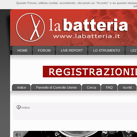
Questo Forum, utilizza cookie; accedendo, cliccando su "Accetto" o su questo messaggi
in
HOME
FORUM
LIVE REPORT
LO STRUMENTO
LEZ
Indice
Pannello di Controllo Utente
Cerca
FAQ
Iscritti
Indice