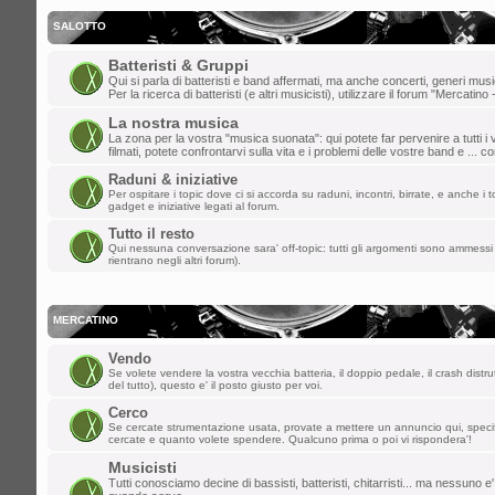
gio dic 19, 2024 8:36 pm
dajazz
»
e' quasi natale!
SALOTTO
lun dic 09, 2024 3:48 pm
Batteristi & Gruppi
Qui si parla di batteristi e band affermati, ma anche concerti, generi music
matteo t
»
weeee
Per la ricerca di batteristi (e altri musicisti), utilizzare il forum "Mercatino 
La nostra musica
dom dic 01, 2024 9:20 pm
La zona per la vostra "musica suonata": qui potete far pervenire a tutti i v
filmati, potete confrontarvi sulla vita e i problemi delle vostre band e ... 
dajazz
»
finalmente sono riuscito a rie
Raduni & iniziative
creato l'account!!
Per ospitare i topic dove ci si accorda su raduni, incontri, birrate, e anche i to
gadget e iniziative legati al forum.
sab nov 02, 2024 2:21 pm
Tutto il resto
Qui nessuna conversazione sara' off-topic: tutti gli argomenti sono ammessi 
kazurga
»
ben ritornata , ciao a tutti
rientrano negli altri forum).
gio ott 31, 2024 1:03 pm
MASTERCUSTOM
»
Ciao a tutti, non
MERCATINO
mer set 04, 2024 9:23 am
Vendo
Se volete vendere la vostra vecchia batteria, il doppio pedale, il crash distru
*Davide*
»
pulizia dello spam effettuata
del tutto), questo e' il posto giusto per voi.
Cerco
mer ago 28, 2024 1:20 pm
Se cercate strumentazione usata, provate a mettere un annuncio qui, spec
cercate e quanto volete spendere. Qualcuno prima o poi vi rispondera'!
kidg
»
ormai suono solo i citofoni ma la 
Musicisti
vecchi del forum!
Tutti conosciamo decine di bassisti, batteristi, chitarristi... ma nessuno e'