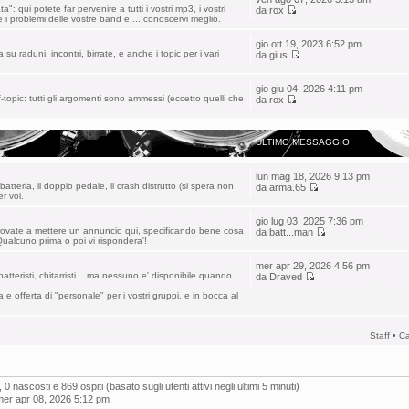
: qui potete far pervenire a tutti i vostri mp3, i vostri
da
rox
a e i problemi delle vostre band e ... conoscervi meglio.
gio ott 19, 2023 6:52 pm
 su raduni, incontri, birrate, e anche i topic per i vari
da
gius
gio giu 04, 2026 4:11 pm
topic: tutti gli argomenti sono ammessi (eccetto quelli che
da
rox
ULTIMO MESSAGGIO
lun mag 18, 2026 9:13 pm
tteria, il doppio pedale, il crash distrutto (si spera non
da
arma.65
er voi.
gio lug 03, 2025 7:36 pm
rovate a mettere un annuncio qui, specificando bene cosa
da
batt...man
ualcuno prima o poi vi rispondera'!
mer apr 29, 2026 4:56 pm
atteristi, chitarristi... ma nessuno e' disponibile quando
da
Draved
a e offerta di "personale" per i vostri gruppi, e in bocca al
Staff
•
Ca
, 0 nascosti e 869 ospiti (basato sugli utenti attivi negli ultimi 5 minuti)
 mer apr 08, 2026 5:12 pm