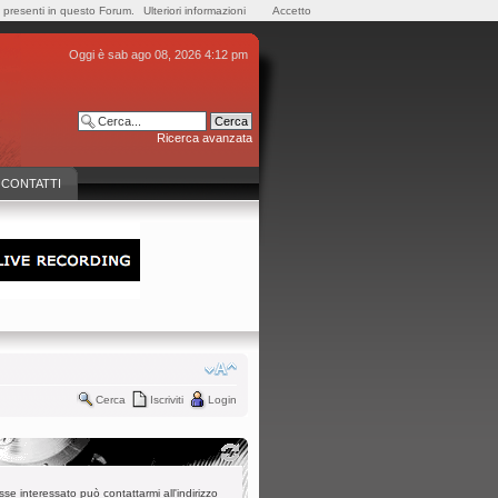
e presenti in questo Forum.
Ulteriori informazioni
Accetto
Oggi è sab ago 08, 2026 4:12 pm
Ricerca avanzata
CONTATTI
Cerca
Iscriviti
Login
interessato può contattarmi all'indirizzo