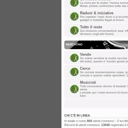
La zona per la vostra "musica suonata"
filmati, potete confrontarvi sulla vit
Raduni & iniziative
Per ospitare i topic dove ci si accorda
gadget e iniziative legati al forum.
Tutto il resto
Qui nessuna conversazione sara' off-
rientrano negli altri forum).
MERCATINO
Vendo
Se volete vendere la vostra vecchia ba
del tutto), questo e' il posto giusto p
Cerco
Se cercate strumentazione usata, p
cercate e quanto volete spendere. Q
Musicisti
Tutti conosciamo decine di bassisti, b
serve.
Lasciate qui i vostri annunci di ricerc
lupo.
CHI C’È IN LINEA
In totale ci sono
869
utenti connessi :: 0 iscritti
Record di utenti connessi:
13848
registrato il