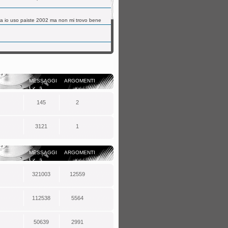
 ora io uso paiste 2002 ma non mi trovo bene
MESSAGGI
ARGOMENTI
145
2
3121
1
ue ignorante
MESSAGGI
ARGOMENTI
321003
12559
112538
5564
50639
2991