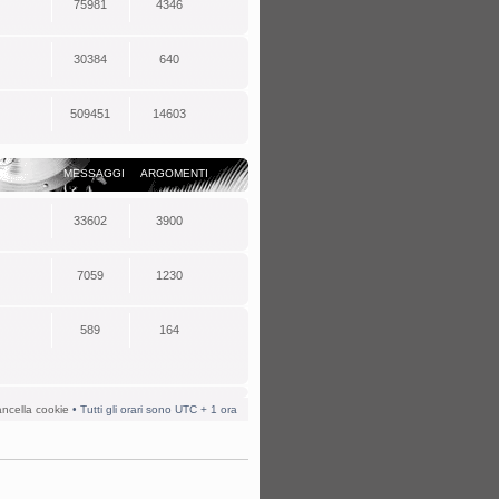
75981
4346
30384
640
509451
14603
MESSAGGI
ARGOMENTI
33602
3900
7059
1230
589
164
ncella cookie
• Tutti gli orari sono UTC + 1 ora