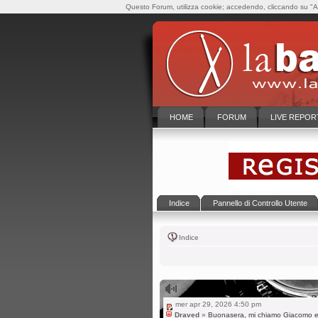
Questo Forum, utilizza cookie; accedendo, cliccando su "Ac
HOME
FORUM
LIVE REPOR
Indice
Pannello di Controllo Utente
Indice
mer apr 29, 2026 4:50 pm
Draved
»
Buonasera, mi chiamo Giacomo e s