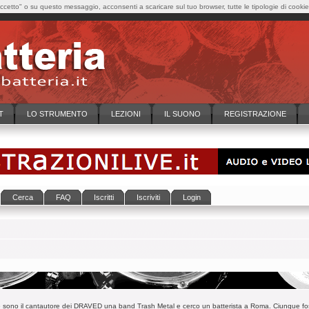
cetto" o su questo messaggio, acconsenti a scaricare sul tuo browser, tutte le tipologie di cooki
T
LO STRUMENTO
LEZIONI
IL SUONO
REGISTRAZIONE
Cerca
FAQ
Iscritti
Iscriviti
Login
ono il cantautore dei DRAVED una band Trash Metal e cerco un batterista a Roma. Ciunque fosse 