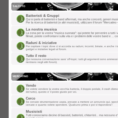
gio dic 19, 2024 8:36 pm
dajazz
»
e' quasi natale!
SALOTTO
lun dic 09, 2024 3:48 pm
Batteristi & Gruppi
Qui si parla di batteristi e band affermati, ma anche concerti, generi music
matteo t
»
weeee
Per la ricerca di batteristi (e altri musicisti), utilizzare il forum "Mercatino 
La nostra musica
dom dic 01, 2024 9:20 pm
La zona per la vostra "musica suonata": qui potete far pervenire a tutti i v
filmati, potete confrontarvi sulla vita e i problemi delle vostre band e ... 
dajazz
»
finalmente sono riuscito a rie
Raduni & iniziative
creato l'account!!
Per ospitare i topic dove ci si accorda su raduni, incontri, birrate, e anche i to
gadget e iniziative legati al forum.
sab nov 02, 2024 2:21 pm
Tutto il resto
Qui nessuna conversazione sara' off-topic: tutti gli argomenti sono ammessi 
kazurga
»
ben ritornata , ciao a tutti
rientrano negli altri forum).
gio ott 31, 2024 1:03 pm
MASTERCUSTOM
»
Ciao a tutti, non
MERCATINO
mer set 04, 2024 9:23 am
Vendo
Se volete vendere la vostra vecchia batteria, il doppio pedale, il crash distru
*Davide*
»
pulizia dello spam effettuata
del tutto), questo e' il posto giusto per voi.
Cerco
mer ago 28, 2024 1:20 pm
Se cercate strumentazione usata, provate a mettere un annuncio qui, spec
cercate e quanto volete spendere. Qualcuno prima o poi vi rispondera'!
kidg
»
ormai suono solo i citofoni ma la 
Musicisti
vecchi del forum!
Tutti conosciamo decine di bassisti, batteristi, chitarristi... ma nessuno e'