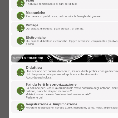
Piatti
ChupaChups ha scritto:
Il naturale complemento di ogni set di fusti
Fa piacere che questa roccia di forum 
i forum per dare la parola a qualunque
Meccaniche
Per parlare di pedali, aste, rack, e tutta la ferraglia del genere.
lun mar 24, 2025 1:38 am
Vintage
Qui si parla di batterie, piatti, pedali... di annata.
lollo
»
ULLALLAAAAA! Saluti da Aosta
Elettroniche
ven mar 21, 2025 6:46 pm
Qui si parla di batterie elettroniche, trigger, centraline, campionatori (hardw
e simili.
ChupaChups
»
Fa piacere che questa r
che ha distrutto i forum per dare la paro
OLTRE LO STRUMENTO
mar mar 11, 2025 10:13 am
Didattica
DannyK
»
Un salutone ragazzi!
Una sezione per parlare di esercizi, lezioni, dubbi pratici, consigli di tec
cio' che possiamo imparare ed applicare sullo strumento.
ven feb 07, 2025 6:45 pm
Accordatura inclusa.
Gionz
»
Evvai! Grande Mr. Tagliatella!
Fai da te & Insonorizzazione
La sezione per i vostri lavori manuali: avete costruito degli octoban, dei rul
batterie, o anche dei pad elettronici?
mer dic 25, 2024 8:06 am
Volete insonorizzare o fare lavori nel vostro locale?
Parlatene qui.
Mr.Tagliatella
»
Buongiorno! Dopo vari t
Registrazione & Amplificazione
saluto a tutti, il primo amore non si scor
Microfoni, registrazione, schede audio, metronomi, cuffie, mixer, amplificazion