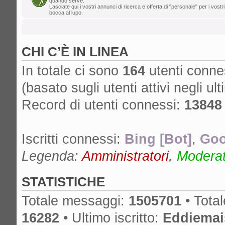
quando serve.
Lasciate qui i vostri annunci di ricerca e offerta di "personale" per i vostri
lun ago 05, 2024 12:39 pm
bocca al lupo.
Mr. Drummy
»
Cos'è successo al for
cancella lo SPAM, non ha più un proprieta
CHI C’È IN LINEA
è spostato su un altro forum? Grazie!
gio ago 01, 2024 11:25 am
In totale ci sono
164
utenti conness
edmondo
»
lA mcx NON è MICA quella
(basato sugli utenti attivi negli ult
dom lug 14, 2024 6:50 pm
Record di utenti connessi:
13848
nikman
»
Se l'hai presa nuova, ma anch
cambiare!
Iscritti connessi:
Bing [Bot]
,
Goo
gio lug 04, 2024 10:01 am
masdau
»
ciao a tutti. Ho comprato u
Legenda:
Amministratori
,
Moderato
cassa lato sotto. non si vede tanto ma c'è
STATISTICHE
Totale messaggi:
1505701
• Tota
16282
• Ultimo iscritto:
Eddiemai