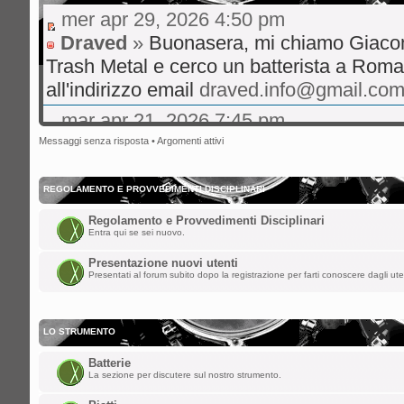
mer apr 29, 2026 4:50 pm
Draved
»
Buonasera, mi chiamo Giaco
Trash Metal e cerco un batterista a Roma
all'indirizzo email
draved.info@gmail.co
mar apr 21, 2026 7:45 pm
gibo66
»
Ciao a tutti volevo un consigl
Messaggi senza risposta
•
Argomenti attivi
live musica rock italiano consigli su hit 
bene
REGOLAMENTO E PROVVEDIMENTI DISCIPLINARI
mer ott 29, 2025 8:36 am
Regolamento e Provvedimenti Disciplinari
Entra qui se sei nuovo.
nikman
»
Ciao a tutti!! Facciamo rivive
Presentazione nuovi utenti
sab ago 23, 2025 5:00 am
Presentati al forum subito dopo la registrazione per farti conoscere dagli ute
spaceinvaders
»
ChupaChups ha scritto:
LO STRUMENTO
Fa piacere che questa roccia di forum 
Batterie
i forum per dare la parola a qualunque
La sezione per discutere sul nostro strumento.