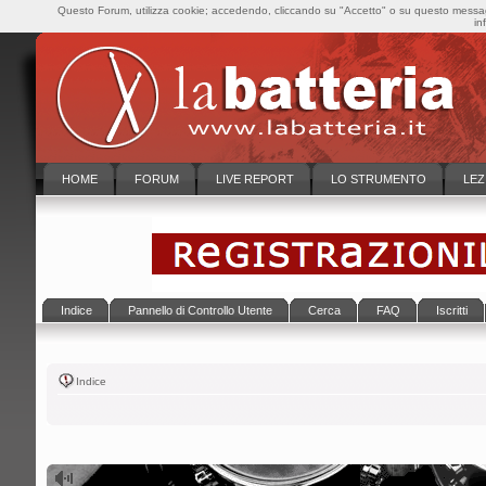
Questo Forum, utilizza cookie; accedendo, cliccando su "Accetto" o su questo messaggi
in
HOME
FORUM
LIVE REPORT
LO STRUMENTO
LEZ
Indice
Pannello di Controllo Utente
Cerca
FAQ
Iscritti
Indice