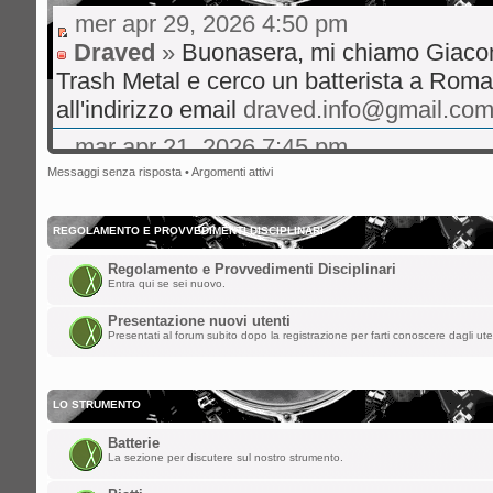
mer apr 29, 2026 4:50 pm
Draved
»
Buonasera, mi chiamo Giaco
Trash Metal e cerco un batterista a Roma
all'indirizzo email
draved.info@gmail.co
mar apr 21, 2026 7:45 pm
gibo66
»
Ciao a tutti volevo un consigl
Messaggi senza risposta
•
Argomenti attivi
live musica rock italiano consigli su hit 
bene
REGOLAMENTO E PROVVEDIMENTI DISCIPLINARI
mer ott 29, 2025 8:36 am
Regolamento e Provvedimenti Disciplinari
Entra qui se sei nuovo.
nikman
»
Ciao a tutti!! Facciamo rivive
Presentazione nuovi utenti
sab ago 23, 2025 5:00 am
Presentati al forum subito dopo la registrazione per farti conoscere dagli ute
spaceinvaders
»
ChupaChups ha scritto:
LO STRUMENTO
Fa piacere che questa roccia di forum 
Batterie
i forum per dare la parola a qualunque
La sezione per discutere sul nostro strumento.