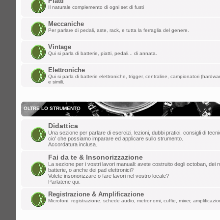
Piatti
ChupaChups ha scritto:
Il naturale complemento di ogni set di fusti
Fa piacere che questa roccia di forum 
i forum per dare la parola a qualunque
Meccaniche
Per parlare di pedali, aste, rack, e tutta la ferraglia del genere.
lun mar 24, 2025 1:38 am
Vintage
Qui si parla di batterie, piatti, pedali... di annata.
lollo
»
ULLALLAAAAA! Saluti da Aosta
Elettroniche
ven mar 21, 2025 6:46 pm
Qui si parla di batterie elettroniche, trigger, centraline, campionatori (hardw
e simili.
ChupaChups
»
Fa piacere che questa r
che ha distrutto i forum per dare la paro
OLTRE LO STRUMENTO
mar mar 11, 2025 10:13 am
Didattica
DannyK
»
Un salutone ragazzi!
Una sezione per parlare di esercizi, lezioni, dubbi pratici, consigli di tec
cio' che possiamo imparare ed applicare sullo strumento.
ven feb 07, 2025 6:45 pm
Accordatura inclusa.
Gionz
»
Evvai! Grande Mr. Tagliatella!
Fai da te & Insonorizzazione
La sezione per i vostri lavori manuali: avete costruito degli octoban, dei rul
batterie, o anche dei pad elettronici?
mer dic 25, 2024 8:06 am
Volete insonorizzare o fare lavori nel vostro locale?
Parlatene qui.
Mr.Tagliatella
»
Buongiorno! Dopo vari t
Registrazione & Amplificazione
saluto a tutti, il primo amore non si scor
Microfoni, registrazione, schede audio, metronomi, cuffie, mixer, amplificazion