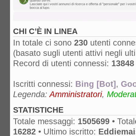
quando serve.
Lasciate qui i vostri annunci di ricerca e offerta di "personale" per i vostri
lun ago 05, 2024 12:39 pm
bocca al lupo.
Mr. Drummy
»
Cos'è successo al for
cancella lo SPAM, non ha più un proprieta
CHI C’È IN LINEA
è spostato su un altro forum? Grazie!
gio ago 01, 2024 11:25 am
In totale ci sono
230
utenti conness
edmondo
»
lA mcx NON è MICA quella
(basato sugli utenti attivi negli ult
dom lug 14, 2024 6:50 pm
Record di utenti connessi:
13848
nikman
»
Se l'hai presa nuova, ma anch
cambiare!
Iscritti connessi:
Bing [Bot]
,
Goo
gio lug 04, 2024 10:01 am
masdau
»
ciao a tutti. Ho comprato u
Legenda:
Amministratori
,
Moderato
cassa lato sotto. non si vede tanto ma c'è
STATISTICHE
Totale messaggi:
1505699
• Tota
16282
• Ultimo iscritto:
Eddiemai