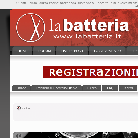
Questo Forum, utilizza cookie; accedendo, cliccando su "Accetto" o su questo messaggi
in
HOME
FORUM
LIVE REPORT
LO STRUMENTO
LEZ
Indice
Pannello di Controllo Utente
Cerca
FAQ
Iscritti
Indice