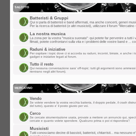
gio dic 19, 2024 8:36 pm
dajazz
»
e' quasi natale!
SALOTTO
lun dic 09, 2024 3:48 pm
Batteristi & Gruppi
Qui si parla di batteristi e band affermati, ma anche concerti, generi music
matteo t
»
weeee
Per la ricerca di batteristi (e altri musicisti), utilizzare il forum "Mercatino 
La nostra musica
dom dic 01, 2024 9:20 pm
La zona per la vostra "musica suonata": qui potete far pervenire a tutti i v
filmati, potete confrontarvi sulla vita e i problemi delle vostre band e ... 
dajazz
»
finalmente sono riuscito a rie
Raduni & iniziative
creato l'account!!
Per ospitare i topic dove ci si accorda su raduni, incontri, birrate, e anche i to
gadget e iniziative legati al forum.
sab nov 02, 2024 2:21 pm
Tutto il resto
Qui nessuna conversazione sara' off-topic: tutti gli argomenti sono ammessi 
kazurga
»
ben ritornata , ciao a tutti
rientrano negli altri forum).
gio ott 31, 2024 1:03 pm
MASTERCUSTOM
»
Ciao a tutti, non
MERCATINO
mer set 04, 2024 9:23 am
Vendo
Se volete vendere la vostra vecchia batteria, il doppio pedale, il crash distru
*Davide*
»
pulizia dello spam effettuata
del tutto), questo e' il posto giusto per voi.
Cerco
mer ago 28, 2024 1:20 pm
Se cercate strumentazione usata, provate a mettere un annuncio qui, spec
cercate e quanto volete spendere. Qualcuno prima o poi vi rispondera'!
kidg
»
ormai suono solo i citofoni ma la 
Musicisti
vecchi del forum!
Tutti conosciamo decine di bassisti, batteristi, chitarristi... ma nessuno e'