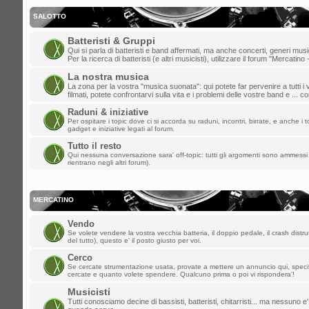
gio dic 19, 2024 8:36 pm
dajazz
»
e' quasi natale!
SALOTTO
lun dic 09, 2024 3:48 pm
Batteristi & Gruppi
Qui si parla di batteristi e band affermati, ma anche concerti, generi music
matteo t
»
weeee
Per la ricerca di batteristi (e altri musicisti), utilizzare il forum "Mercatino 
La nostra musica
dom dic 01, 2024 9:20 pm
La zona per la vostra "musica suonata": qui potete far pervenire a tutti i v
filmati, potete confrontarvi sulla vita e i problemi delle vostre band e ... 
dajazz
»
finalmente sono riuscito a rie
Raduni & iniziative
creato l'account!!
Per ospitare i topic dove ci si accorda su raduni, incontri, birrate, e anche i to
gadget e iniziative legati al forum.
sab nov 02, 2024 2:21 pm
Tutto il resto
Qui nessuna conversazione sara' off-topic: tutti gli argomenti sono ammessi 
kazurga
»
ben ritornata , ciao a tutti
rientrano negli altri forum).
gio ott 31, 2024 1:03 pm
MASTERCUSTOM
»
Ciao a tutti, non
MERCATINO
mer set 04, 2024 9:23 am
Vendo
Se volete vendere la vostra vecchia batteria, il doppio pedale, il crash distru
*Davide*
»
pulizia dello spam effettuata
del tutto), questo e' il posto giusto per voi.
Cerco
mer ago 28, 2024 1:20 pm
Se cercate strumentazione usata, provate a mettere un annuncio qui, spec
cercate e quanto volete spendere. Qualcuno prima o poi vi rispondera'!
kidg
»
ormai suono solo i citofoni ma la 
Musicisti
vecchi del forum!
Tutti conosciamo decine di bassisti, batteristi, chitarristi... ma nessuno e'