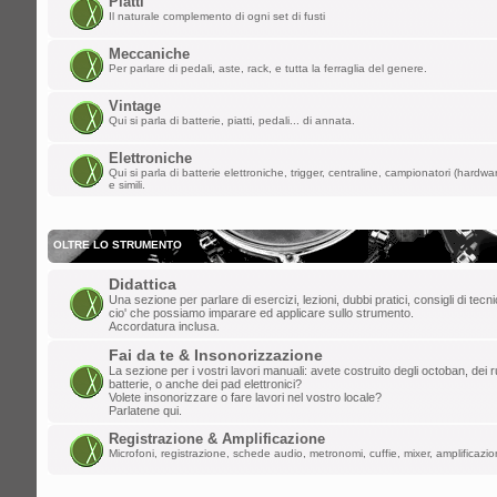
Piatti
ChupaChups ha scritto:
Il naturale complemento di ogni set di fusti
Fa piacere che questa roccia di forum 
i forum per dare la parola a qualunque
Meccaniche
Per parlare di pedali, aste, rack, e tutta la ferraglia del genere.
lun mar 24, 2025 1:38 am
Vintage
Qui si parla di batterie, piatti, pedali... di annata.
lollo
»
ULLALLAAAAA! Saluti da Aosta
Elettroniche
ven mar 21, 2025 6:46 pm
Qui si parla di batterie elettroniche, trigger, centraline, campionatori (hardw
e simili.
ChupaChups
»
Fa piacere che questa r
che ha distrutto i forum per dare la paro
OLTRE LO STRUMENTO
mar mar 11, 2025 10:13 am
Didattica
DannyK
»
Un salutone ragazzi!
Una sezione per parlare di esercizi, lezioni, dubbi pratici, consigli di tec
cio' che possiamo imparare ed applicare sullo strumento.
ven feb 07, 2025 6:45 pm
Accordatura inclusa.
Gionz
»
Evvai! Grande Mr. Tagliatella!
Fai da te & Insonorizzazione
La sezione per i vostri lavori manuali: avete costruito degli octoban, dei rul
batterie, o anche dei pad elettronici?
mer dic 25, 2024 8:06 am
Volete insonorizzare o fare lavori nel vostro locale?
Parlatene qui.
Mr.Tagliatella
»
Buongiorno! Dopo vari t
Registrazione & Amplificazione
saluto a tutti, il primo amore non si scor
Microfoni, registrazione, schede audio, metronomi, cuffie, mixer, amplificazion