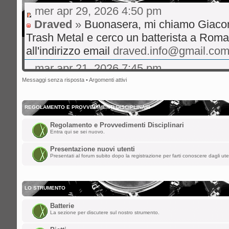
mer apr 29, 2026 4:50 pm
Draved
»
Buonasera, mi chiamo Giaco
Trash Metal e cerco un batterista a Roma
all'indirizzo email
draved.info@gmail.co
mar apr 21, 2026 7:45 pm
gibo66
»
Ciao a tutti volevo un consigl
Messaggi senza risposta
•
Argomenti attivi
live musica rock italiano consigli su hit 
bene
REGOLAMENTO E PROVVEDIMENTI DISCIPLINARI
mer ott 29, 2025 8:36 am
Regolamento e Provvedimenti Disciplinari
Entra qui se sei nuovo.
nikman
»
Ciao a tutti!! Facciamo rivive
Presentazione nuovi utenti
sab ago 23, 2025 5:00 am
Presentati al forum subito dopo la registrazione per farti conoscere dagli ute
spaceinvaders
»
ChupaChups ha scritto:
LO STRUMENTO
Fa piacere che questa roccia di forum 
Batterie
i forum per dare la parola a qualunque
La sezione per discutere sul nostro strumento.