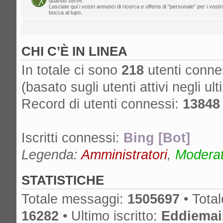
quando serve.
Lasciate qui i vostri annunci di ricerca e offerta di "personale" per i vostri
lun ago 05, 2024 12:39 pm
bocca al lupo.
Mr. Drummy
»
Cos'è successo al for
cancella lo SPAM, non ha più un proprieta
CHI C’È IN LINEA
è spostato su un altro forum? Grazie!
gio ago 01, 2024 11:25 am
In totale ci sono
218
utenti connes
edmondo
»
lA mcx NON è MICA quella
(basato sugli utenti attivi negli ult
dom lug 14, 2024 6:50 pm
Record di utenti connessi:
13848
nikman
»
Se l'hai presa nuova, ma anch
cambiare!
Iscritti connessi:
Bing [Bot]
gio lug 04, 2024 10:01 am
masdau
»
ciao a tutti. Ho comprato u
Legenda:
Amministratori
,
Moderato
cassa lato sotto. non si vede tanto ma c'è
STATISTICHE
Totale messaggi:
1505697
• Tota
16282
• Ultimo iscritto:
Eddiemai