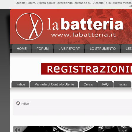
Questo Forum, utilizza cookie; accedendo, cliccando su "Accetto" o su questo messaggi
in
HOME
FORUM
LIVE REPORT
LO STRUMENTO
LEZ
Indice
Pannello di Controllo Utente
Cerca
FAQ
Iscritti
Indice